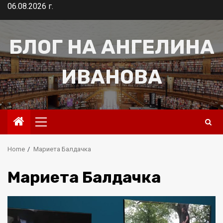
Skip
06.08.2026 г.
to
content
БЛОГ НА АНГЕЛИНА
ИВАНОВА
Primary
Menu
Home
Мариета Балдачка
Мариета Балдачка