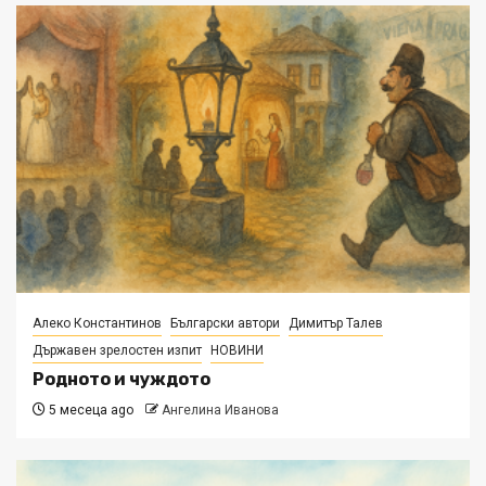
Алеко Константинов
Български автори
Димитър Талев
Държавен зрелостен изпит
НОВИНИ
Родното и чуждото
5 месеца ago
Ангелина Иванова