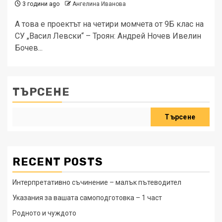
3 години ago
Ангелина Иванова
А това е проектът на четири момчета от 9Б клас на
СУ „Васил Левски“ – Троян: Андрей Ночев Ивелин
Бочев...
ТЪРСЕНЕ
Търсене
RECENT POSTS
Интерпретативно съчинение – малък пътеводител
Указания за вашата самоподготовка – 1 част
Родното и чуждото