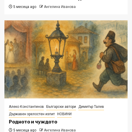
5 месеца ago
Ангелина Иванова
Алеко Константинов
Български автори
Димитър Талев
Държавен зрелостен изпит
НОВИНИ
Родното и чуждото
5 месеца ago
Ангелина Иванова