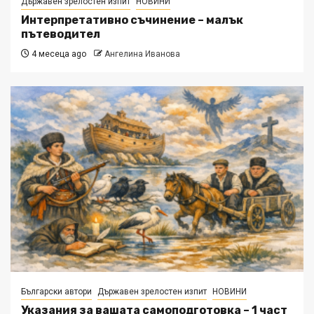
Държавен зрелостен изпит
НОВИНИ
Интерпретативно съчинение – малък
пътеводител
4 месеца ago
Ангелина Иванова
Български автори
Държавен зрелостен изпит
НОВИНИ
Указания за вашата самоподготовка – 1 част