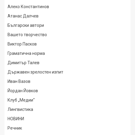
Алеко Константинов
Атанас Далчев
Български автори
Вашето творчество
Виктор Пасков
Граматична норма
Димитър Талев
Държавен зрелостен изпит
Иван Вазов
Йордан Йовков
Клуб „Медии“
Лингвистика
НОВИНИ
Речник