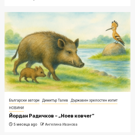
Български автори
Димитър Талев
Държавен зрелостен изпит
НОВИНИ
Йордан Радичков – „Ноев ковчег“
5 месеца ago
Ангелина Иванова