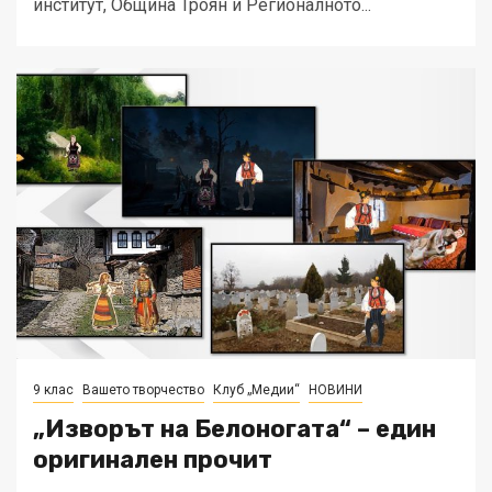
институт, Община Троян и Регионалното...
9 клас
Вашето творчество
Клуб „Медии“
НОВИНИ
„Изворът на Белоногата“ – един
оригинален прочит