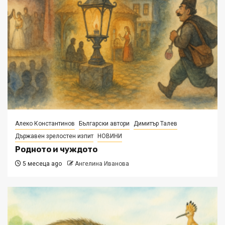
Алеко Константинов
Български автори
Димитър Талев
Държавен зрелостен изпит
НОВИНИ
Родното и чуждото
5 месеца ago
Ангелина Иванова