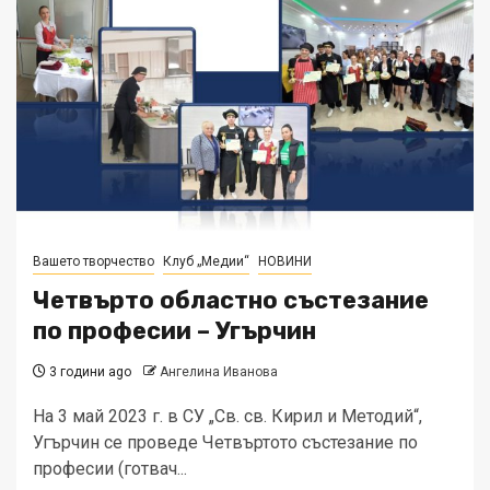
Вашето творчество
Клуб „Медии“
НОВИНИ
Четвърто областно състезание
по професии – Угърчин
3 години ago
Ангелина Иванова
На 3 май 2023 г. в СУ „Св. св. Кирил и Методий“,
Угърчин се проведе Четвъртото състезание по
професии (готвач...