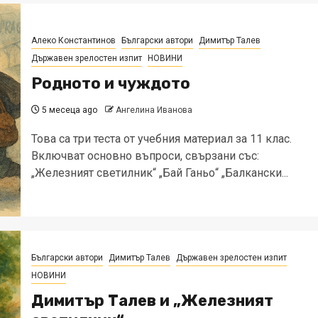
Алеко Константинов
Български автори
Димитър Талев
Държавен зрелостен изпит
НОВИНИ
Родното и чуждото
5 месеца ago
Ангелина Иванова
Това са три теста от учебния материал за 11 клас.
Включват основно въпроси, свързани със:
„Железният светилник“ „Бай Ганьо“ „Балкански...
Български автори
Димитър Талев
Държавен зрелостен изпит
НОВИНИ
Димитър Талев и „Железният