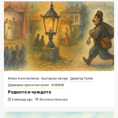
Алеко Константинов
Български автори
Димитър Талев
Държавен зрелостен изпит
НОВИНИ
Родното и чуждото
5 месеца ago
Ангелина Иванова