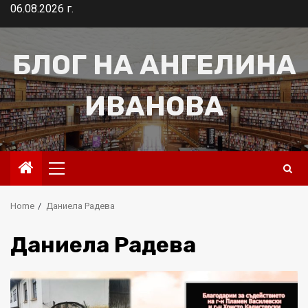
Skip
06.08.2026 г.
to
content
БЛОГ НА АНГЕЛИНА
ИВАНОВА
Primary
Menu
Home
Даниела Радева
Даниела Радева