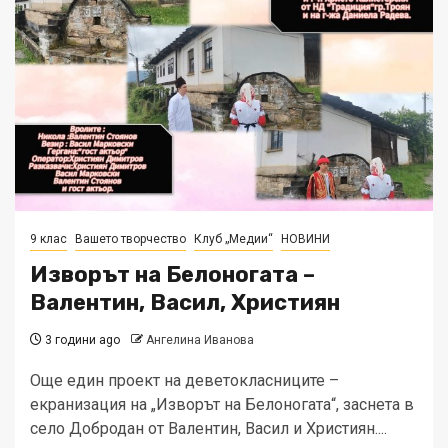
9 клас
Вашето творчество
Клуб „Медии“
НОВИНИ
Изворът на Белоногата –
Валентин, Васил, Християн
3 години ago
Ангелина Иванова
Още един проект на деветокласниците –
екранизация на „Изворът на Белоногата“, заснета в
село Добродан от Валентин, Васил и Християн....