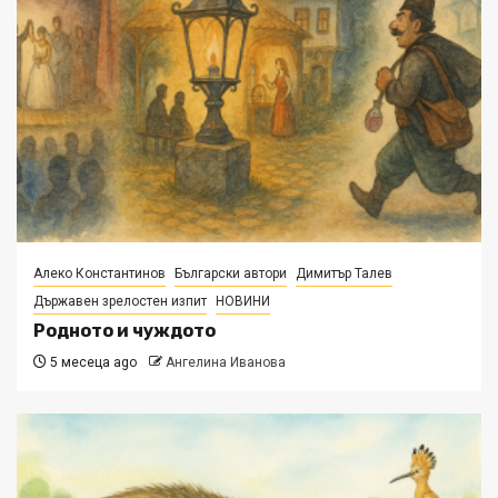
Алеко Константинов
Български автори
Димитър Талев
Държавен зрелостен изпит
НОВИНИ
Родното и чуждото
5 месеца ago
Ангелина Иванова