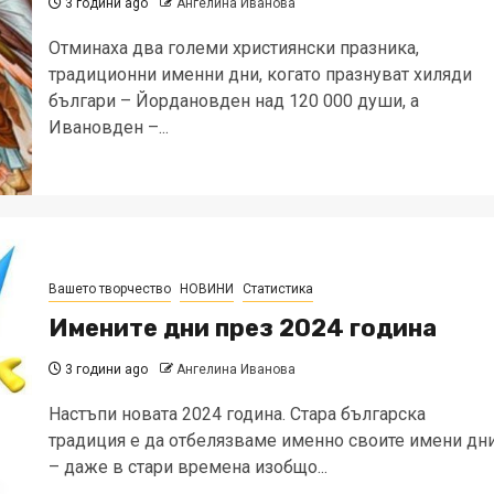
3 години ago
Ангелина Иванова
Отминаха два големи християнски празника,
традиционни именни дни, когато празнуват хиляди
българи – Йордановден над 120 000 души, а
Ивановден –...
Вашето творчество
НОВИНИ
Статистика
Имените дни през 2024 година
3 години ago
Ангелина Иванова
Настъпи новата 2024 година. Стара българска
традиция е да отбелязваме именно своите имени дн
– даже в стари времена изобщо...