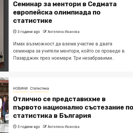
Семинар за ментори в Седмата
европейска олимпиада по
статистике
3 години ago
Ангелина Иванова
Имах възможност да взема участие в двата
семинара за учители ментори, който се проведе в
Пазарджик през ноември. Три незабравими...
НОВИНИ
Статистика
Отлично се представихме в
първото национално състезание п
статистика в България
3 години ago
Ангелина Иванова