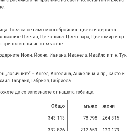
е.
ица. Това са не само многобройните цветя и дървета
и различните Цветан, Цветелина, Цветозара, Цветомир и пр.
т три пъти повече от мъжете.
ерните Иоан, Йоана, Ивиана, Иванела, Ивайло и т. н. Тук
н „логичните“ – Ангел, Ангелина, Анжелина и пр., както и
аил, Гавраил, Габриел, Габриела.
жете да се запознаете от нашата таблица:
Общо
мъже
жени
343 113
78 798
264 315
332 826
212 653
120 173