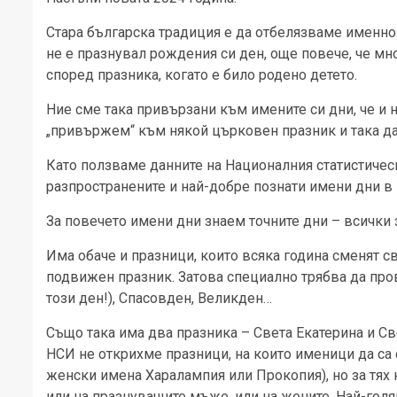
Стара българска традиция е да отбелязваме именно
не е празнувал рождения си ден, още повече, че мно
според празника, когато е било родено детето.
Ние сме така привързани към имените си дни, че и 
„привържем“ към някой църковен празник и така да
Като ползваме данните на Националния статистическ
разпространените и най-добре познати имени дни в
За повечето имени дни знаем точните дни – всички
Има обаче и празници, които всяка година сменят св
подвижен празник. Затова специално трябва да про
този ден!), Спасовден, Великден…
Също така има два празника – Света Екатерина и Св
НСИ не открихме празници, на които именици да са
женски имена Харалампия или Прокопия), но за тях
или на празнуващите мъже, или на жените. Най-голям