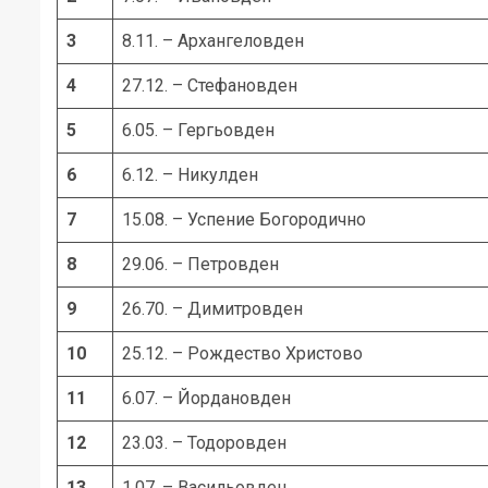
3
8.11. – Архангеловден
4
27.12. – Стефановден
5
6.05. – Гергьовден
6
6.12. – Никулден
7
15.08. – Успение Богородично
8
29.06. – Петровден
9
26.70. – Димитровден
10
25.12. – Рождество Христово
11
6.07. – Йордановден
12
23.03. – Тодоровден
13
1.07. – Васильовден