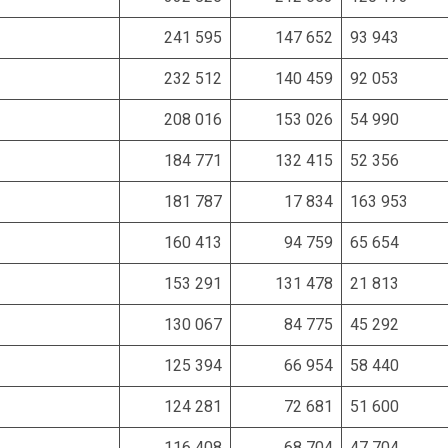
241 595
147 652
93 943
232 512
140 459
92 053
208 016
153 026
54 990
184 771
132 415
52 356
181 787
17 834
163 953
160 413
94 759
65 654
153 291
131 478
21 813
130 067
84 775
45 292
125 394
66 954
58 440
124 281
72 681
51 600
116 408
68 704
47 704