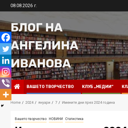
Skip
08.08.2026 г.
to
content
БЛОГ НА
АНГЕЛИНА
ИВАНОВА
ВАШЕТО ТВОРЧЕСТВО
КЛУБ „МЕДИИ“
КЛ
Home
2024
януари
7
Имените дни през 2024 година
Вашето творчество
НОВИНИ
Статистика