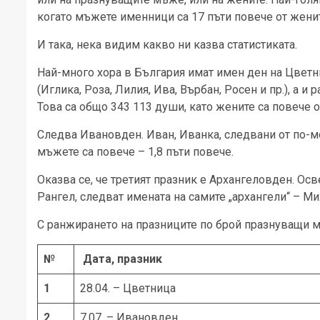
когато мъжете именници са 17 пъти повече от женит
И така, нека видим какво ни казва статистиката.
Най-много хора в България имат имен ден на Цветн
(Иглика, Роза, Лилия, Ива, Върбан, Росен и пр.), а 
Това са общо 343 113 души, като жените са повече о
Следва Ивановден. Иван, Иванка, следвани от по-мод
мъжете са повече – 1,8 пъти повече.
Оказва се, че третият празник е Архангеловден. Осве
Рангел, следват имената на самите „архангели“ – Мих
С ранжирането на празниците по брой празнуващи мо
№
Дата, празник
1
28.04. – Цветница
2
7.07. – Ивановден