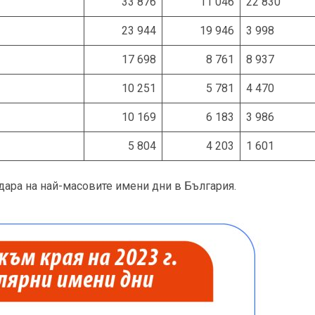
33 876
11 046
22 830
23 944
19 946
3 998
17 698
8 761
8 937
10 251
5 781
4 470
10 169
6 183
3 986
5 804
4 203
1 601
дара на най-масовите имени дни в България.