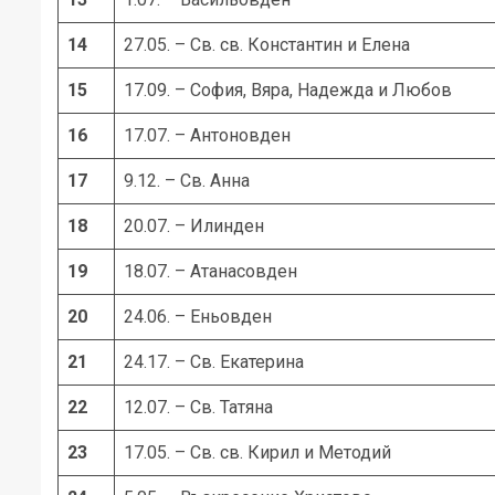
14
27.05. – Св. св. Константин и Елена
15
17.09. – София, Вяра, Надежда и Любов
16
17.07. – Антоновден
17
9.12. – Св. Анна
18
20.07. – Илинден
19
18.07. – Атанасовден
20
24.06. – Еньовден
21
24.17. – Св. Екатерина
22
12.07. – Св. Татяна
23
17.05. – Св. св. Кирил и Методий