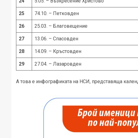
24
5.05. – Възкресение Христово
25
74.10. – Петковден
26
25.03. – Благовещение
27
13.06. – Спасовден
28
14.09. – Кръстовден
29
27.04. – Лазаровден
А това е инфографиката на НСИ, представяща кален