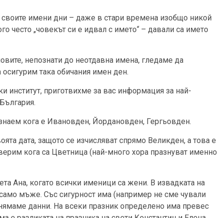
 своите имени дни – даже в стари времена изобщо никой
го често „човекът си е идвал с името“ – давали са името
новите, непознати до неотдавна имена, гледаме да
 осигурим така обичания имен ден.
и институт, приготвихме за вас информация за най-
 България.
 знаем кога е Ивановден, Йордановден, Гергьовден.
оята дата, защото се изчисляват спрямо Великден, а това е
верим кога са Цветница (най-много хора празнуват именно
ета Ана, когато всички именици са жени. В извадката на
 само мъже. Със сигурност има (например не сме чували
 нямаме данни. На всеки празник определено има превес
а е разликата на празника на свети Константин и Елена,