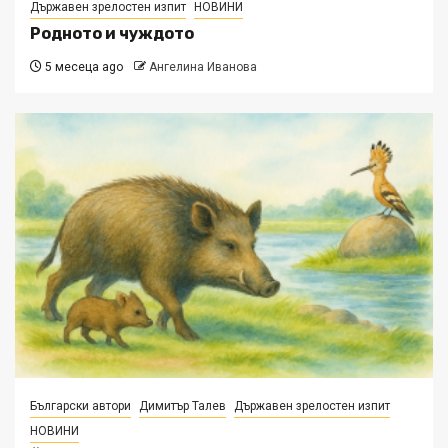
Държавен зрелостен изпит
НОВИНИ
Родното и чуждото
5 месеца ago
Ангелина Иванова
Български автори
Димитър Талев
Държавен зрелостен изпит
НОВИНИ