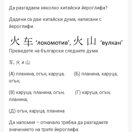
Да разгадаем няколко китайски йероглифа?
Дадени са две китайски думи, написани с
йероглифи:
Преведете на български следните думи:
车, 火 и 山.
(А) планина, огън, каруца; (Б) планина, каруца,
огън;
(В) каруца, планина, огън; (Г) каруца, огън,
планина;
(Д) огън, каруца, планина
Да напомня – отначало трябва да разгадаете
значението на трите йероглифа: