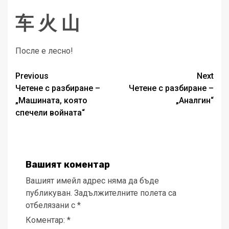
车 火 山
После е лесно!
Post
Previous
Next
Четене с разбиране –
Четене с разбиране –
navigation
„Машината, която
„Аналгин“
спечели войната“
Вашият коментар
Вашият имейл адрес няма да бъде
публикуван.
Задължителните полета са
отбелязани с
*
Коментар:
*