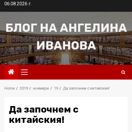
Skip
06.08.2026 г.
to
content
БЛОГ НА АНГЕЛИНА
ИВАНОВА
Primary
Menu
Home
2019
ноември
19
Да започнем с китайския!
Да започнем с
китайския!