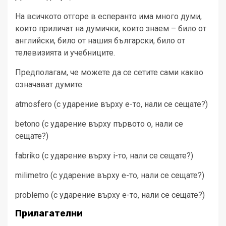
На всичкото отгоре в есперанто има много думи,
които приличат на думички, които знаем – било от
английски, било от нашия български, било от
телевизията и учебниците.
Предполагам, че можете да се сетите сами какво
означават думите:
atmosfero (с ударение върху е-то, нали се сещате?)
betono (с ударение върху първото о, нали се
сещате?)
fabriko (с ударение върху i-то, нали се сещате?)
milimetro (с ударение върху е-то, нали се сещате?)
problemo (с ударение върху e-то, нали се сещате?)
Прилагателни