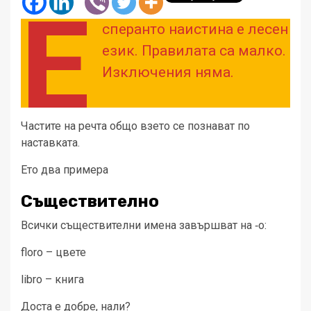
Е
сперанто наистина е лесен
език. Правилата са малко.
Изключения няма.
Частите на речта общо взето се познават по
наставката.
Ето два примера
Съществително
Всички съществителни имена завършват на ‑o:
floro – цвете
libro – книга
Доста е добре, нали?