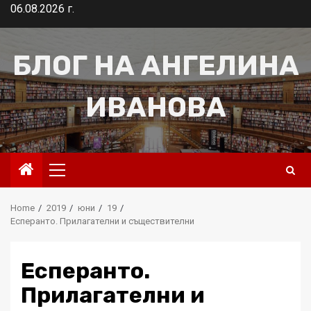
Skip
06.08.2026 г.
to
content
БЛОГ НА АНГЕЛИНА
ИВАНОВА
Primary
Menu
Home
2019
юни
19
Есперанто. Прилагателни и съществителни
Есперанто.
Прилагателни и