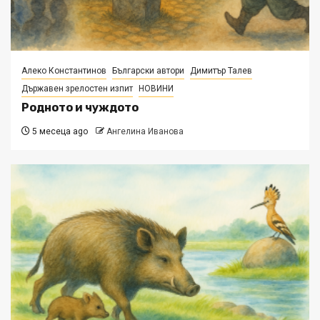
Алеко Константинов
Български автори
Димитър Талев
Държавен зрелостен изпит
НОВИНИ
Родното и чуждото
5 месеца ago
Ангелина Иванова