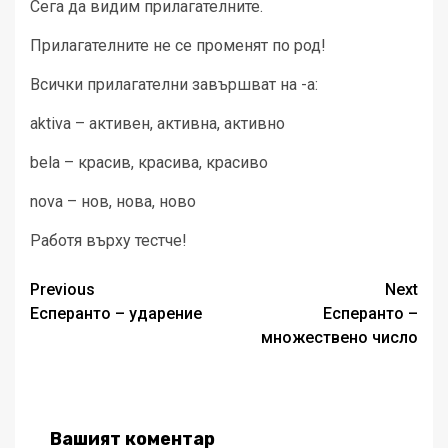
Сега да видим прилагателните.
Прилагателните не се променят по род!
Всички прилагателни завършват на -а:
aktiva – активен, активна, активно
bela – красив, красива, красиво
nova – нов, нова, ново
Работя върху тестче!
Post
Previous
Next
Есперанто – ударение
Есперанто –
navigation
множествено число
Вашият коментар