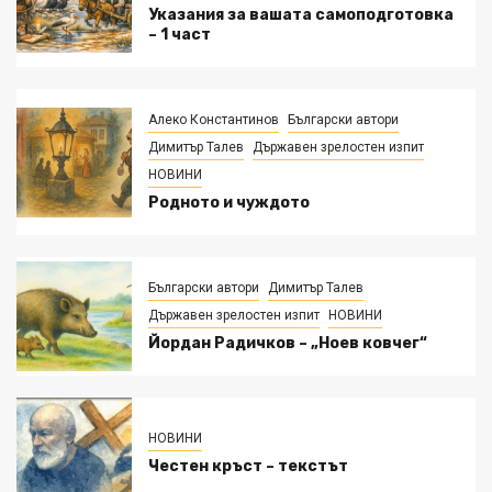
Указания за вашата самоподготовка
– 1 част
Алеко Константинов
Български автори
Димитър Талев
Държавен зрелостен изпит
НОВИНИ
Родното и чуждото
Български автори
Димитър Талев
Държавен зрелостен изпит
НОВИНИ
Йордан Радичков – „Ноев ковчег“
НОВИНИ
Честен кръст – текстът