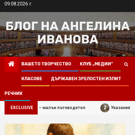
Skip
09.08.2026 г.
to
content
БЛОГ НА АНГЕЛИНА
ИВАНОВА
ВАШЕТО ТВОРЧЕСТВО
КЛУБ „МЕДИИ“
КЛАСОВЕ
ДЪРЖАВЕН ЗРЕЛОСТЕН ИЗПИТ
РЕЧНИК
2
ъчинение – малък пътеводител
EXCLUSIVE
Указания за вашата 