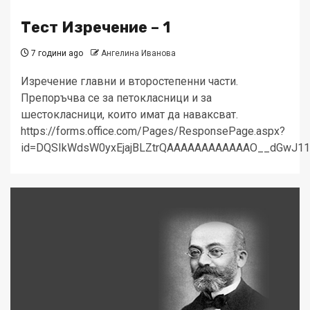
Тест Изречение – 1
7 години ago
Ангелина Иванова
Изречение главни и второстепенни части.
Препоръчва се за петокласници и за
шестокласници, които имат да наваксват.
https://forms.office.com/Pages/ResponsePage.aspx?
id=DQSIkWdsW0yxEjajBLZtrQAAAAAAAAAAAAO__dGwJ1