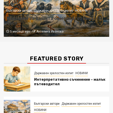
Български автори
Държавен зрелостен изпит
НОВИНИ
Указания за вашата самоподготовка – 1
част
5 месеца ago
Ангелина Иванова
FEATURED STORY
Държавен зрелостен изпит
НОВИНИ
Интерпретативно съчинение – малък
пътеводител
Български автори
Държавен зрелостен изпит
НОВИНИ