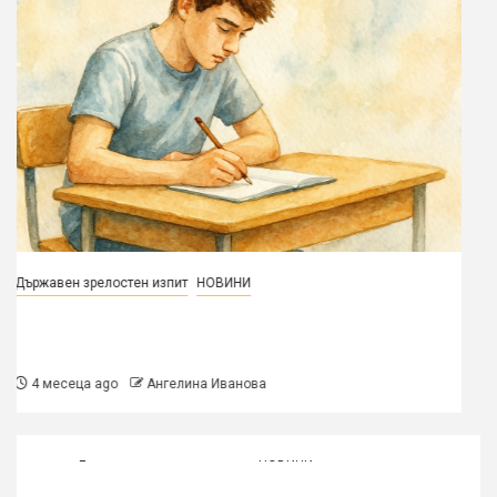
Български автори
Държавен зрелостен изпит
НОВИНИ
Указания за вашата
самоподготовка – 1 част
5 месеца ago
Ангелина Иванова
Държавен зрелостен изпит
НОВИНИ
1
Интерпретативно съчинение – малък