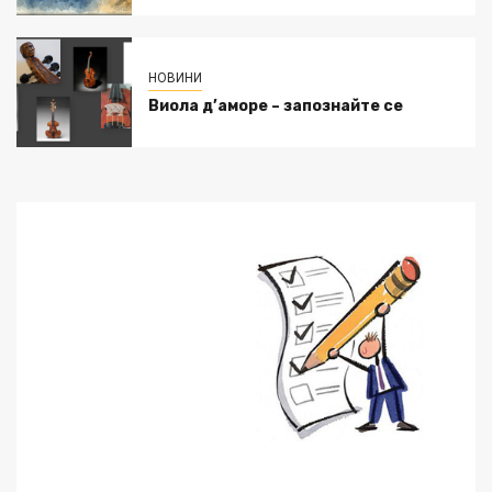
НОВИНИ
Виола д’аморе – запознайте се