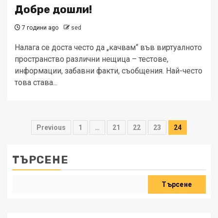
Добре дошли!
7 години ago
sed
Налага се доста често да „качвам“ във виртуалното
пространство различни нещица – тестове,
информации, забавни факти, съобщения. Най-често
това става...
Разделяне
Previous
1
…
21
22
23
24
на
публикациите
ТЪРСЕНЕ
на
Търсене
страници