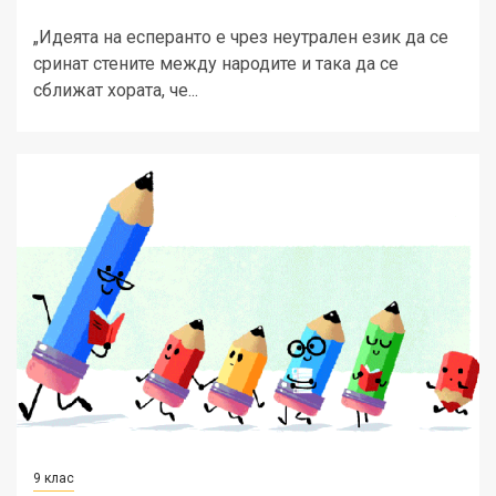
„Идеята на есперанто е чрез неутрален език да се
сринат стените между народите и така да се
сближат хората, че...
9 клас