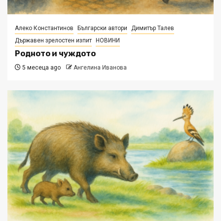
Алеко Константинов
Български автори
Димитър Талев
Държавен зрелостен изпит
НОВИНИ
Родното и чуждото
5 месеца ago
Ангелина Иванова