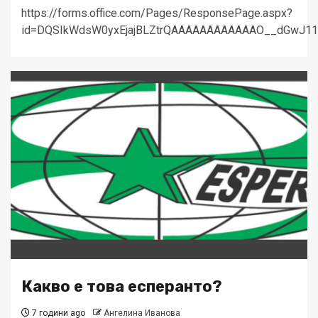
https://forms.office.com/Pages/ResponsePage.aspx?
id=DQSIkWdsW0yxEjajBLZtrQAAAAAAAAAAAAO__dGwJ
Какво е това есперанто?
7 години ago
Ангелина Иванова