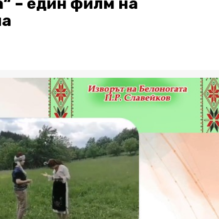
“ – един филм на
ла