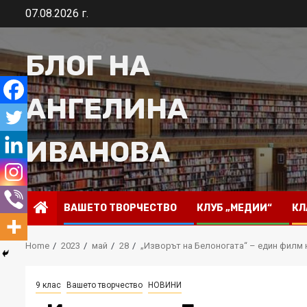
Skip
07.08.2026 г.
to
content
БЛОГ НА
АНГЕЛИНА
ИВАНОВА
ВАШЕТО ТВОРЧЕСТВО
КЛУБ „МЕДИИ“
КЛ
Home
2023
май
28
„Изворът на Белоногата“ – един филм 
9 клас
Вашето творчество
НОВИНИ