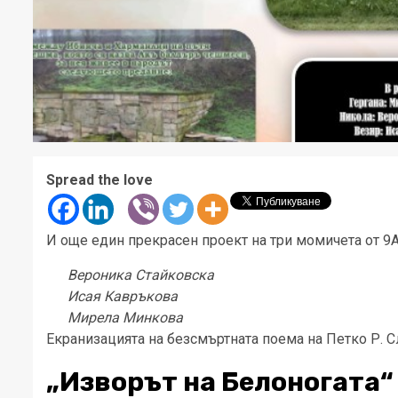
Spread the love
И още един прекрасен проект на три момичета от 9А
Вероника Стайковска
Исая Кавръкова
Мирела Минкова
Екранизацията на безсмъртната поема на Петко Р. 
„Изворът на Белоногата“