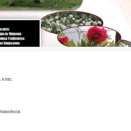
 клас:
Славейков