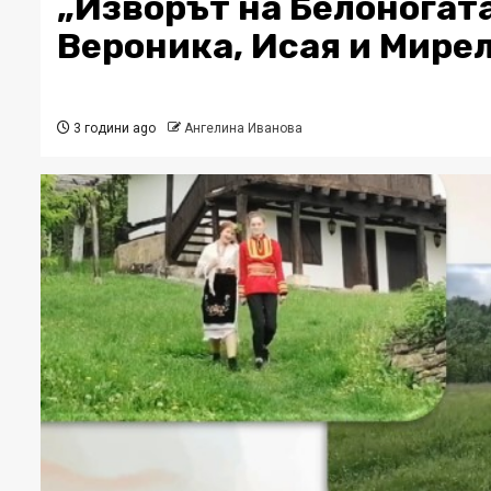
„Изворът на Белоногата
Вероника, Исая и Мире
3 години ago
Ангелина Иванова